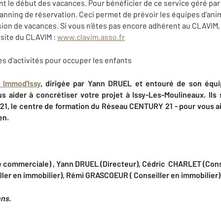
le début des vacances. Pour bénéficier de ce service géré par le
planning de réservation. Ceci permet de prévoir les équipes d’an
sion de vacances. Si vous n’êtes pas encore adhérent au CLAVI
e site du CLAVIM :
www.clavim.asso.fr
Immod'Issy
, dirigée par Yann DRUEL et entouré de son équi
us aider à concrétiser votre projet à Issy-Les-Moulineaux. Ils
, le centre de formation du Réseau CENTURY 21 - pour vous aide
en.
 commerciale) , Yann DRUEL (Directeur), Cédric CHARLET (Conse
ler en immobilier), Rémi GRASCOEUR ( Conseiller en immobilier)
ens.