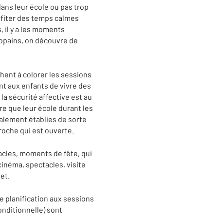
dans leur école ou pas trop
rofiter des temps calmes
s, il y a les moments
copains, on découvre de
hent à colorer les sessions
t aux enfants de vivre des
la sécurité affective est au
re que leur école durant les
galement établies de sorte
proche qui est ouverte.
acles, moments de fête, qui
cinéma, spectacles, visite
met.
e planification aux sessions
conditionnelle) sont