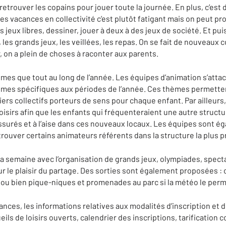
 retrouver les copains pour jouer toute la journée. En plus, c’est 
, les vacances en collectivité c’est plutôt fatigant mais on peut p
es jeux libres, dessiner, jouer à deux à des jeux de société. Et pui
es grands jeux, les veillées, les repas. On se fait de nouveaux 
r, on a plein de choses à raconter aux parents.
mes que tout au long de l’année. Les équipes d’animation s’attac
èmes spécifiques aux périodes de l’année. Ces thèmes permetten
ers collectifs porteurs de sens pour chaque enfant. Par ailleurs, 
isirs afin que les enfants qui fréquenteraient une autre structu
ssurés et à l’aise dans ces nouveaux locaux. Les équipes sont é
trouver certains animateurs référents dans la structure la plus 
a semaine avec l’organisation de grands jeux, olympiades, spect
r le plaisir du partage. Des sorties sont également proposées : 
e ou bien pique-niques et promenades au parc si la météo le per
ces, les informations relatives aux modalités d’inscription et d
ils de loisirs ouverts, calendrier des inscriptions, tarification 