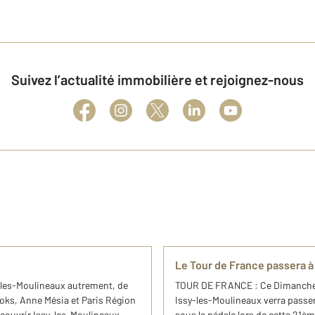
Suivez l’actualité immobilière et rejoignez-nous
Le Tour de France passera à 
sy-les-Moulineaux autrement, de
TOUR DE FRANCE : Ce Dimanche 2
oks, Anne Mésia et Paris Région
Issy-les-Moulineaux verra passer
écouvrir Issy-les-Moulineaux
sous la pédale lors de cette 21èm