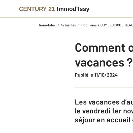
CENTURY 21
Immod'Issy
Immobilier
Actualités immobilières à ISSY LES MOULINEA
Comment oc
vacances ?
Publié le 11/10/2024
Les vacances d’automne, cette année, vont du samedi 19 au jeudi 31 octobre,
le vendredi 1er n
séjour en accueil 