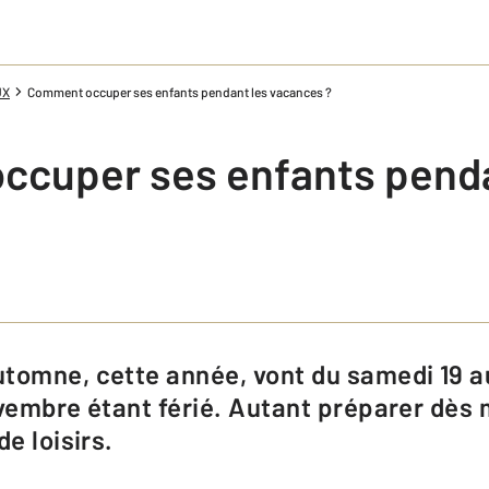
UX
Comment occuper ses enfants pendant les vacances ?
cuper ses enfants penda
ovembre étant férié. Autant préparer dès
de loisirs.