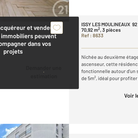
ISSY LES MOULINEAUX 92
acquéreur et vendeur,
2
70,92 m
, 3 pièces
 immobiliers peuvent
Ref : 8633
ompagner dans vos
projets
Nichée au deuxième étage
ascenseur, cette résidenc
Demander une
fonctionnelle autour d'un 
estimation
de 5m², idéal pour profiter
Voir 