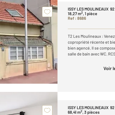
ISSY LES MOULINEAUX 92
2
18,27 m
, 1 pièce
Ref : 8686
T2 Les Moulineaux : Venez
copropriété récente et bi
bien agencé. Il se compose
salle de bain avec WC. RCS 
Voir 
ISSY LES MOULINEAUX 92
2
68,41 m
, 3 pièces