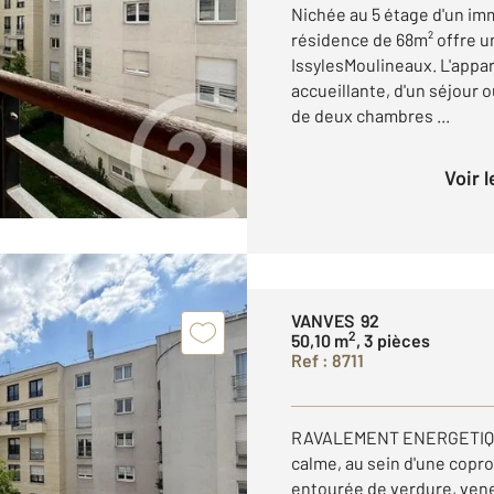
Nichée au 5 étage d'un im
résidence de 68m² offre un
IssylesMoulineaux. L'app
accueillante, d'un séjour 
de deux chambres ...
Voir 
VANVES 92
2
50,10 m
, 3 pièces
Ref : 8711
RAVALEMENT ENERGETIQU
calme, au sein d'une copr
entourée de verdure, venez