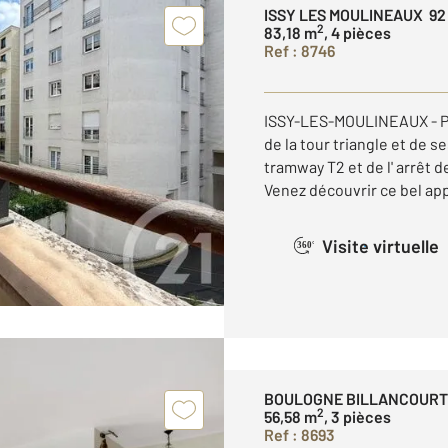
ISSY LES MOULINEAUX 92
2
83,18 m
, 4 pièces
Ref : 8746
ISSY-LES-MOULINEAUX - P
de la tour triangle et de 
tramway T2 et de l' arrêt d
Venez découvrir ce bel ap
Visite virtuelle
360°
BOULOGNE BILLANCOURT
2
56,58 m
, 3 pièces
Ref : 8693