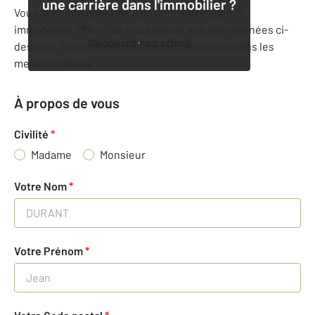
une carrière dans l'immobilier ?
Vous avez une question à poser à notre agence
immobilière ? Merci de nous laisser vos coordonnées ci-
Découvrir nos offres
dessous, nous prendrons contact avec vous dans les
meilleurs délais
À propos de vous
Civilité
*
Madame
Monsieur
Votre Nom
*
Votre Prénom
*