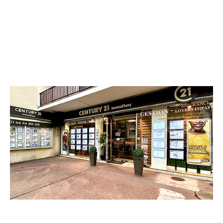
CENTURY 21 Immod'Issy
36 Avenue Victor Cresson
ISSY LES MOULINEAUX - 92130
Envoyer un message
Téléphoner à l'agence