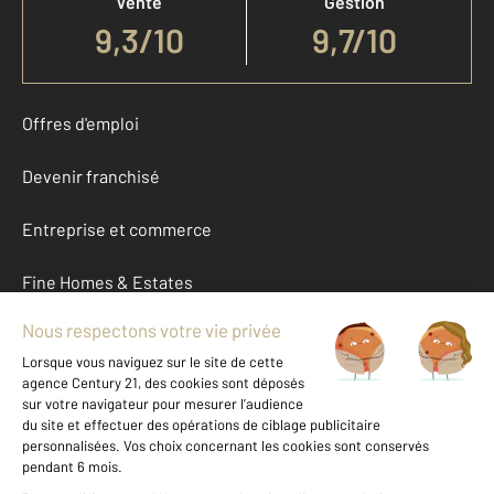
Vente
Gestion
9,3
/
10
9,7/10
Offres d'emploi
Devenir franchisé
Entreprise et commerce
Fine Homes & Estates
À propos
International
Nous contacter