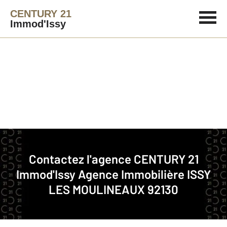
CENTURY 21
Immod'Issy
Agence immobilière
Contact
Contactez l'agence
CENTURY 21
Notre agence à ISSY LES
Immod'Issy
Agence Immobilière ISSY
MOULINEAUX
LES MOULINEAUX 92130