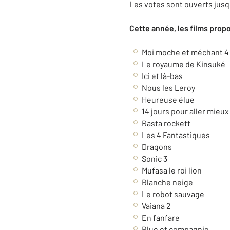
Les votes sont ouverts jusqu
Cette année, les films propo
Moi moche et méchant 4
Le royaume de Kinsuké
Ici et là-bas
Nous les Leroy
Heureuse élue
14 jours pour aller mieux
Rasta rockett
Les 4 Fantastiques
Dragons
Sonic 3
Mufasa le roi lion
Blanche neige
Le robot sauvage
Vaiana 2
En fanfare
Blue et compagnie