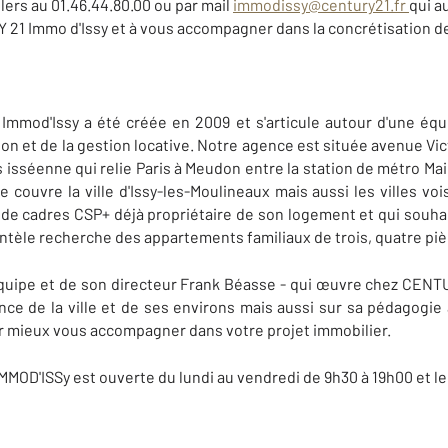
lers au 01.46.44.80.00 ou par mail
immodissy@century21.fr
qui a
1 Immo d'Issy et à vous accompagner dans la concrétisation de
mod'Issy a été créée en 2009 et s'articule autour d'une équ
ation et de la gestion locative. Notre agence est située avenue Vic
s isséenne qui relie Paris à Meudon entre la station de métro Mairi
couvre la ville d'Issy-les-Moulineaux mais aussi les villes v
 de cadres CSP+ déjà propriétaire de son logement et qui souhai
ientèle recherche des appartements familiaux de trois, quatre pi
'équipe et de son directeur Frank Béasse - qui œuvre chez CENTU
ance de la ville et de ses environs mais aussi sur sa pédagogie 
r mieux vous accompagner dans votre projet immobilier.
OD'ISSy est ouverte du lundi au vendredi de 9h30 à 19h00 et le