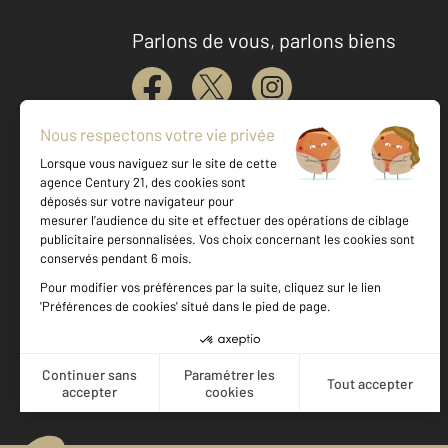
Parlons de vous, parlons biens
Votre agence est notée
Achat
Location
Vente
Gestion
9,3
/
10
9,7/10