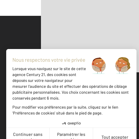
Parlons de vous, parlons biens
500 m
©
Mappy
Votre agence est notée
Achat
Location
Vente
Gestion
9,3
/
10
9,7/10