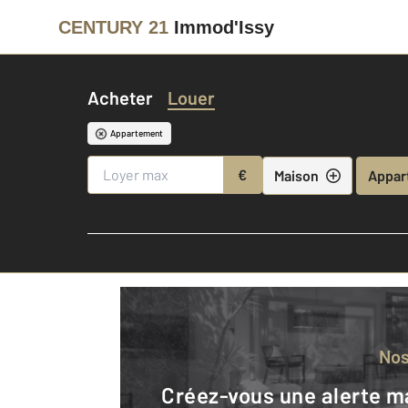
CENTURY 21
Immod'Issy
Acheter
Louer
Appartement
€
Maison
Appar
No
Créez-vous une alerte mail pour être averti quand une annonce est en ligne et consultez la