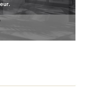
teur.
e