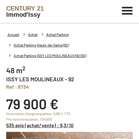
CENTURY 21
Immod'Issy
Accueil
Achat
Achat Parking
Achat Parking Hauts-de-Seine (92)
Achat Parking ISSY LES MOULINEAUX (92130)
2
48 m
ISSY LES MOULINEAUX - 92
Ref : 8734
79 900 €
Honoraires charge acquéreur: 8,86 % TTC
Prix hors honoraires: 73400€
535 avis (achat/vente) : 9,3/10