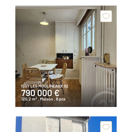
ISSY LES MOULINEAUX 92
790 000 €
2
120,2 m
, Maison
, 8 pcs