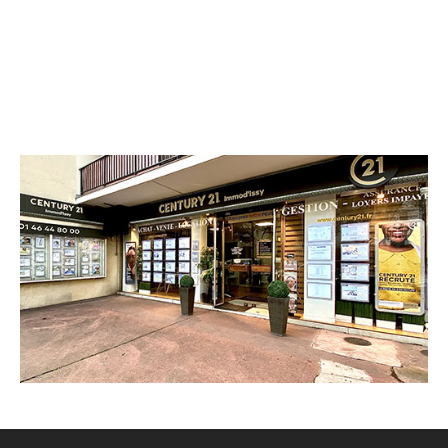
CENTURY 21 Immod'Issy
36 Avenue Victor Cresson
ISSY LES MOULINEAUX - 92130
Envoyer un message
Téléphoner à l'agence