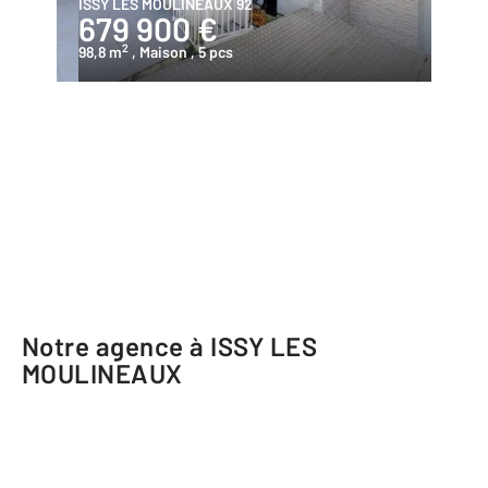
ISSY LES MOULINEAUX 92
679 900 €
2
98,8 m
, Maison
, 5 pcs
Notre agence à ISSY LES
MOULINEAUX